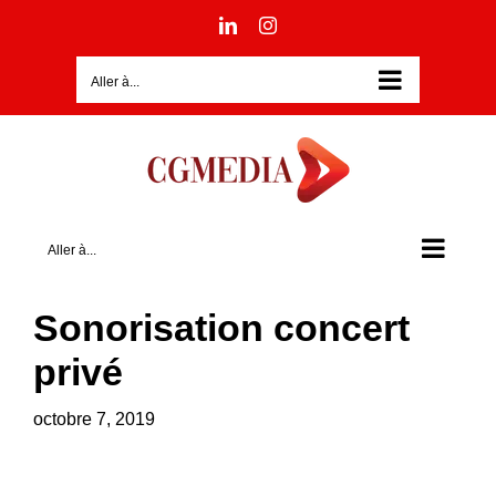
Passer
LinkedIn
Instagram
au
contenu
Aller à...
Aller à...
Sonorisation concert
privé
octobre 7, 2019