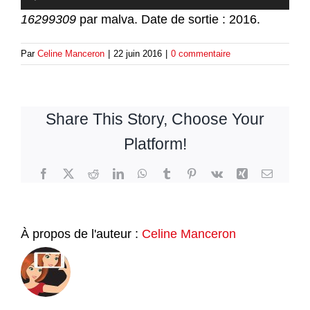
audio
16299309
par malva. Date de sortie : 2016.
Par
Celine Manceron
|
22 juin 2016
|
0 commentaire
Share This Story, Choose Your
Platform!
Facebook
Twitter
Reddit
LinkedIn
WhatsApp
Tumblr
Pinterest
Vk
Xing
Email
À propos de l'auteur :
Celine Manceron