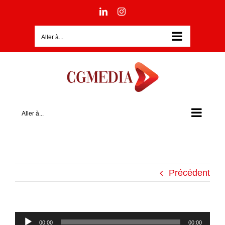
Passer
LinkedIn
Instagram
au
contenu
Aller à...
Aller à...
Précédent
Lecteur
00:00
00:00