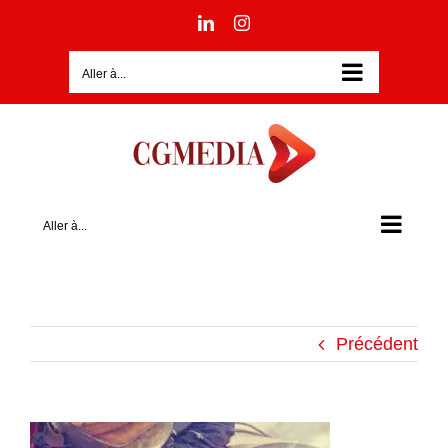
Passer
LinkedIn
Instagram
au
contenu
Aller à...
Aller à...
Précédent