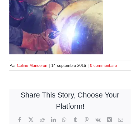
Par
Celine Manceron
|
14 septembre 2016
|
0 commentaire
Share This Story, Choose Your
Platform!
Facebook
Twitter
Reddit
LinkedIn
WhatsApp
Tumblr
Pinterest
Vk
Xing
Email