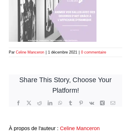
Par
Celine Manceron
|
1 décembre 2021
|
0 commentaire
Share This Story, Choose Your
Platform!
Facebook
Twitter
Reddit
LinkedIn
WhatsApp
Tumblr
Pinterest
Vk
Xing
Email
À propos de l'auteur :
Celine Manceron